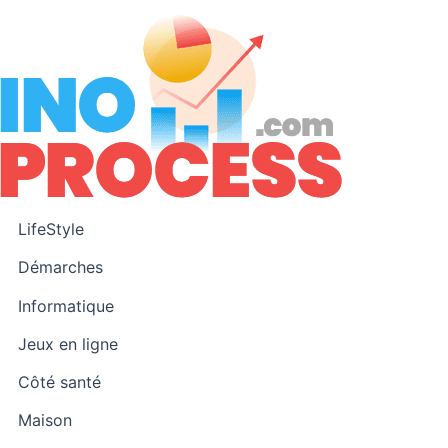
A
l
l
e
r
a
u
c
o
LifeStyle
n
Démarches
t
e
Informatique
n
Jeux en ligne
u
Côté santé
Maison