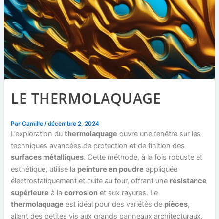
LE THERMOLAQUAGE
Par
Camille
/
décembre 2, 2024
L’exploration du
thermolaquage
ouvre une fenêtre sur les
techniques avancées de protection et de finition des
surfaces métalliques
. Cette méthode, à la fois robuste et
esthétique, utilise la
peinture en poudre
appliquée
électrostatiquement et cuite au four, offrant une
résistance
supérieure
à la
corrosion
et aux rayures. Le
thermolaquage
est idéal pour des variétés de
pièces
,
allant des petites vis aux grands panneaux architecturaux.